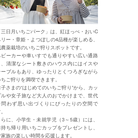
「三日月いちごパーク」は、紅ほっぺ・おいC
ベリー・章姫・よつぼしの4品種が楽しめる、
減農薬栽培のいちご狩りスポットです。
ベビーカーや車いすでも通りやすい広い通路
と、清潔なシート敷きのハウス内にはイスや
テーブルもあり、ゆったりとくつろぎながら
いちご狩りを満喫できます。
お子さまの“はじめてのいちご狩り”から、カッ
プルや女子旅など大人のおでかけまで、世代
を問わず思い出づくりにぴったりの空間で
す。
さらに、小学生・未就学児（3～5歳）には、
お持ち帰り用いちごカップをプレゼントし、
ご家族の楽しい時間を応援します。