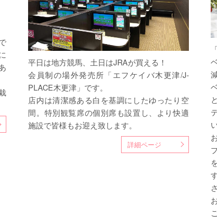
で
に
平日は地方競馬、土日はJRAが買える！
あ
会員制の場外発売所「エフケイバ木更津/J-
PLACE木更津」です。
栽
店内は清潔感ある白を基調にしたゆったり空
間。特別観覧席の個別席も設置し、より快適
施設で皆様もお迎え致します。
詳細ページ