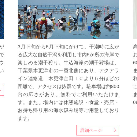
が
3月下旬から6月下旬にかけて、干潮時に広が
で
る広大な自然干潟を利用し市内5か所の海岸で
ウ
楽しめる潮干狩り。牛込海岸の潮干狩場は、
い
千葉県木更津市の一番北側にあり、アクアラ
イン連絡道 木更津金田ＩＣより５分ほどの
距離で、アクセスは抜群です。駐車場は約800
台の広さがあり、無料でご利用いただけま
す。また、場内には休憩施設・食堂・売店・
0
お持ち帰り用の海水汲み場等ご用意しており
ます。
詳細ページ