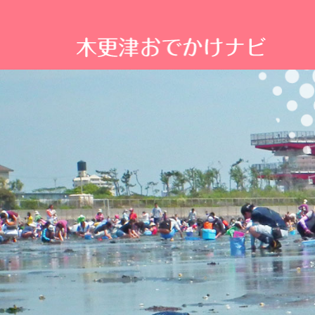
木
更
津
の
観
る・
食
べ
る・
遊
ぶ
な
ど
魅
力
ス
ポ
ッ
ト
満