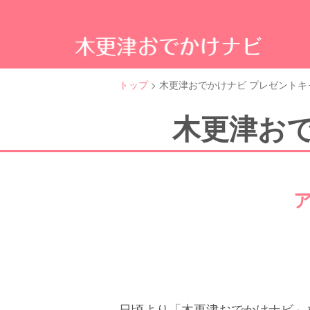
木
更
津
の
トップ
>
木更津おでかけナビ プレゼントキ
観
る・
木更津お
食
べ
る・
遊
ぶ
な
ど
魅
力
ス
ポ
ッ
ト
満
日頃より「木更津おでかけナビ」