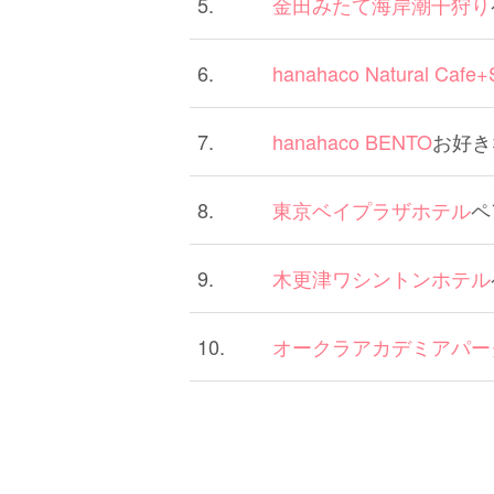
5.
金田みたて海岸潮干狩り
6.
hanahaco Natural Cafe
7.
hanahaco BENTO
お好き
8.
東京ベイプラザホテル
ペ
9.
木更津ワシントンホテル
10.
オークラアカデミアパー