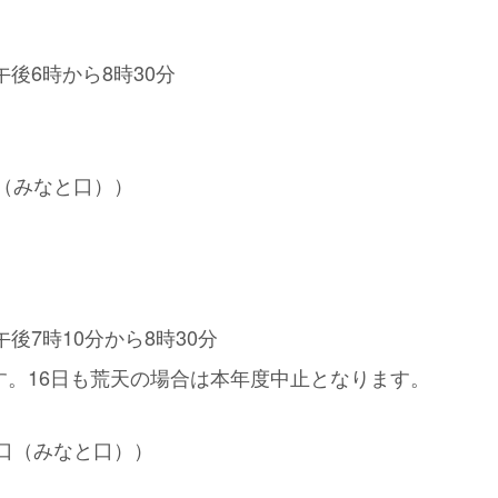
午後6時から8時30分
（みなと口））
午後7時10分から8時30分
す。16日も荒天の場合は本年度中止となります。
口（みなと口））