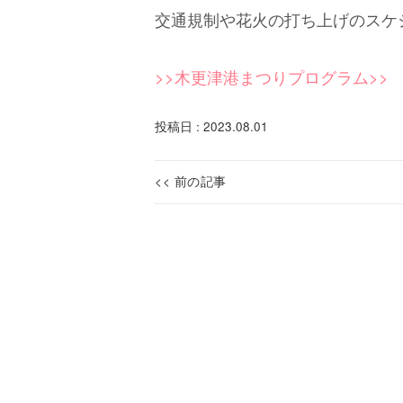
交通規制や花火の打ち上げのスケ
>>木更津港まつりプログラム>>
投稿日 : 2023.08.01
投
<< 前の記事
【終
Previous
稿
了】
post:
ナ
房
総
ビ
ス
ゲ
タ
ー
ン
プ
シ
ラ