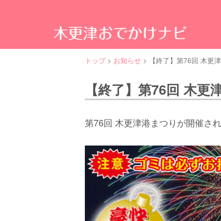
木
更
津
の
トップ
>
お知らせ
>
【終了】第76回 木更
観
る・
食
【終了】第76回 木更
べ
る・
遊
第76回 木更津港まつりが開催さ
ぶ
な
ど
魅
力
ス
ポ
ッ
ト
満