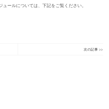
ジュールについては、下記をご覧ください。
次の記事 >>
【終
Next
了】
post:
第
１
５
回
KISARAZU
PARK