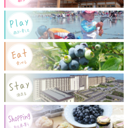
PARK
月
ョ
BAY
3
ン
FESTIVAL
日
開
（金・
催
祝）
に
開
催！