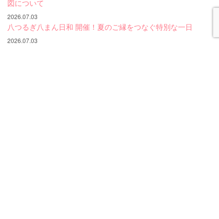
図について
2026.07.03
八つるぎ八まん日和 開催！夏のご縁をつなぐ特別な一日
2026.07.03
第79回木更津港まつり開催！木更津の夏を彩る2日間 | ポスタ
ーができました！
2026.03.23
潮干狩りの季節がやってきました！
2026.03.23
【終了】太田山公園・夜桜ライトアップを実施しています