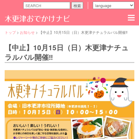
検索
木
更
津
の
トップ
>
お知らせ
>
【中止】10月15日（日）木更津ナチュラルバル開催‼
観
る・
【中止】10月15日（日）木更津ナチュ
食
べ
ラルバル開催‼
る・
遊
ぶ
な
ど
魅
力
ス
ポ
ッ
ト
満
載