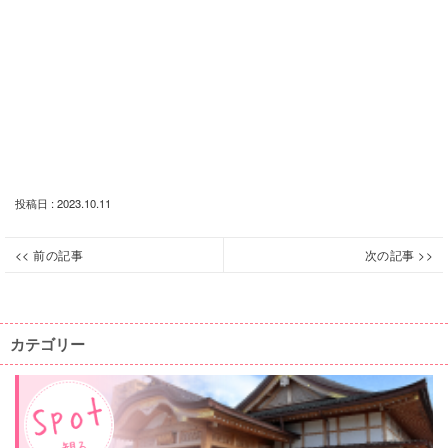
投稿日 : 2023.10.11
投
<< 前の記事
次の記事 >>
【終
【終
Previous
Next
稿
了】
了】
post:
post:
ナ
Organic
第
City
ビ
カテゴリー
１
Festival
ゲ
５
2023
ー
回
が
シ
KISARAZU
11