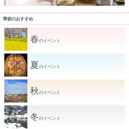
タ
ル
季節のおすすめ
ス
タ
ン
春
プ
のイベント
ラ
リ
ー
夏
実
のイベント
施
中！
秋
のイベント
冬
のイベント