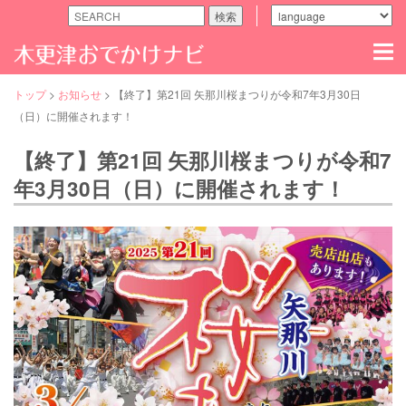
検索
木
更
津
の
トップ
>
お知らせ
>
【終了】第21回 矢那川桜まつりが令和7年3月30日
観
（日）に開催されます！
る・
食
【終了】第21回 矢那川桜まつりが令和7
べ
る・
年3月30日（日）に開催されます！
遊
ぶ
な
ど
魅
力
ス
ポ
ッ
ト
満
載