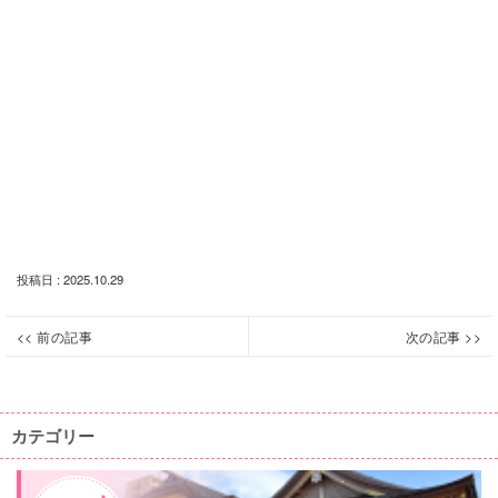
投稿日 : 2025.10.29
投
<< 前の記事
次の記事 >>
【終
【終
Previous
Next
稿
了】
了】
post:
post:
ナ
【１
【１
０
１
ビ
カテゴリー
月
月
ゲ
４
１