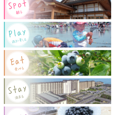
ー
日
日
シ
（土）
（土）
同
開
ョ
時
催】
ン
開
木
催】
更
「KISARAZU
津
PARK
ジ
BAY
ビ
FESTIVAL」
エ
「木
フ
更
ェ
津
ス
ナ
チ
ュ
ラ
ル
バ