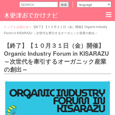
検索
木
更
津
の
トップ
>
お知らせ
>
【終了】【１０月３１日（金）開催】Organic Industry
観
Forum in KISARAZU ～次世代を牽引するオーガニック産業の創出～
る・
食
【終了】【１０月３１日（金）開催】
べ
る・
Organic Industry Forum in KISARAZU
遊
ぶ
～次世代を牽引するオーガニック産業
な
ど
の創出～
魅
力
ス
ポ
ッ
ト
満
載