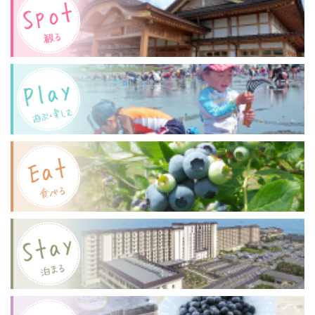
ー
コ
（土）
シ
ン
開
令
催】
ョ
和
木
ン
8
更
年
津
2
ナ
月
チ
14
ュ
日
ラ
（土）
ル
開
バ
催！
ル
＋