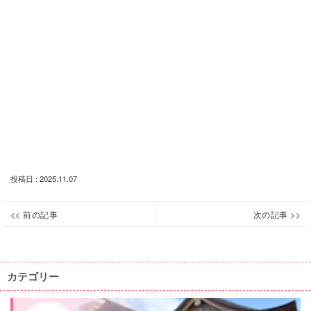
投稿日 : 2025.11.07
投
<< 前の記事
次の記事 >>
【終
【終
Previous
Next
稿
了】
了】
post:
post:
ナ
木
【12
更
月
ビ
カテゴリー
津
6
ゲ
街
日