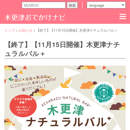
検索
木
更
津
の
トップ
>
お知らせ
>
【終了】【11月15日開催】木更津ナチュラルバル＋
観
る・
【終了】【11月15日開催】木更津ナチ
食
べ
ュラルバル＋
る・
遊
ぶ
な
ど
魅
力
ス
ポ
ッ
ト
満
載