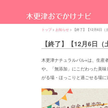
木
更
津
の
トップ
>
お知らせ
>
【終了】【12月6日
観
る・
食
【終了】【12月6日
べ
る・
遊
木更津ナチュラルバル+は、生産
ぶ
な
や、「無添加」にこだわった美味
ど
魅
がる場・ほっこりと過ごせる場に
力
ス
ポ
ッ
ト
満