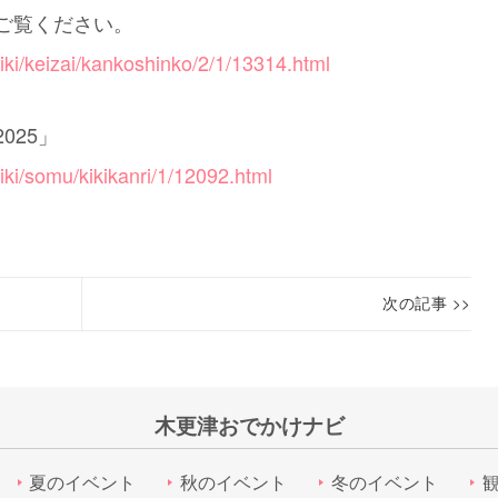
ご覧ください。
hiki/keizai/kankoshinko/2/1/13314.html
2025」
hiki/somu/kikikanri/1/12092.html
次の記事 >>
第
Next
24
post:
回
か
木更津おでかけナビ
ず
さ
夏のイベント
秋のイベント
冬のイベント