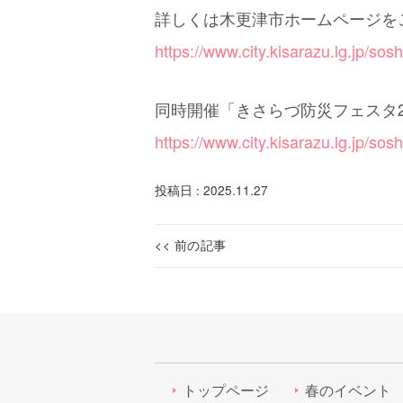
詳しくは木更津市ホームページを
https://www.city.kisarazu.lg.jp/sos
同時開催「きさらづ防災フェスタ
https://www.city.kisarazu.lg.jp/sos
投稿日 : 2025.11.27
投
<< 前の記事
【終
Previous
稿
了】
post:
ナ
【11
月
ビ
15
ゲ
日
トップページ
春のイベント
ー